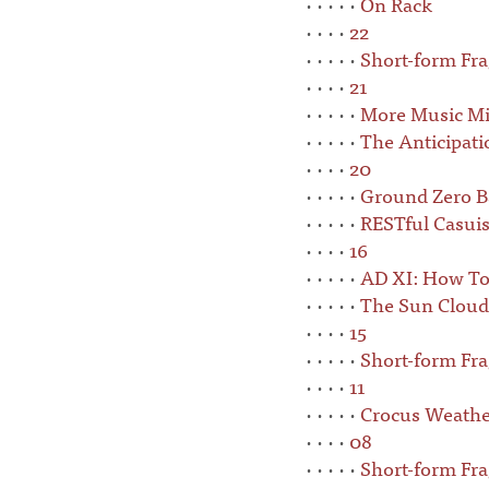
· · · · ·
On Rack
· · · ·
22
· · · · ·
Short-form Fr
· · · ·
21
· · · · ·
More Music Mi
· · · · ·
The Anticipati
· · · ·
20
· · · · ·
Ground Zero B
· · · · ·
RESTful Casuis
· · · ·
16
· · · · ·
AD XI: How To
· · · · ·
The Sun Cloud
· · · ·
15
· · · · ·
Short-form Fr
· · · ·
11
· · · · ·
Crocus Weathe
· · · ·
08
· · · · ·
Short-form Fr