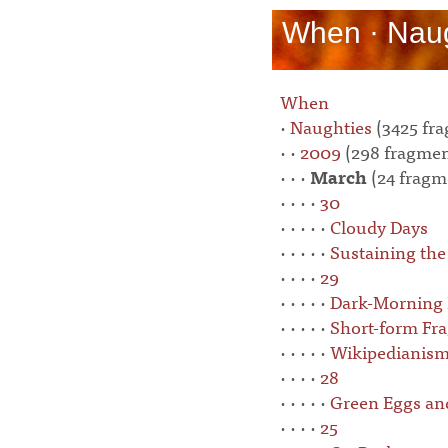
When · Naug
When
·
Naughties
(3425 fr
· ·
2009
(298 fragmen
· · ·
March
(24 fragm
· · · ·
30
· · · · ·
Cloudy Days
· · · · ·
Sustaining the
· · · ·
29
· · · · ·
Dark-Morning 
· · · · ·
Short-form Fr
· · · · ·
Wikipedianis
· · · ·
28
· · · · ·
Green Eggs an
· · · ·
25