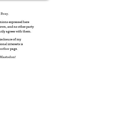
 Bray
.
nions expressed here
own, and no other party
rily agrees with them.
disclosure of my
ional interests is
author
page.
Mastodon
!