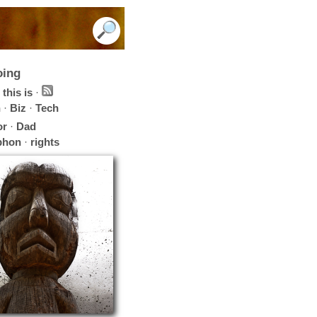
oing
this is
·
h
·
Biz
·
Tech
or
·
Dad
phon
·
rights