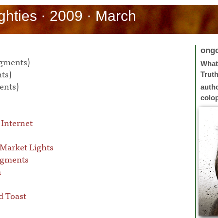
hties · 2009 · March
ong
agments)
What 
ts)
Trut
ents)
auth
colo
 Internet
Market Lights
agments
m
d Toast