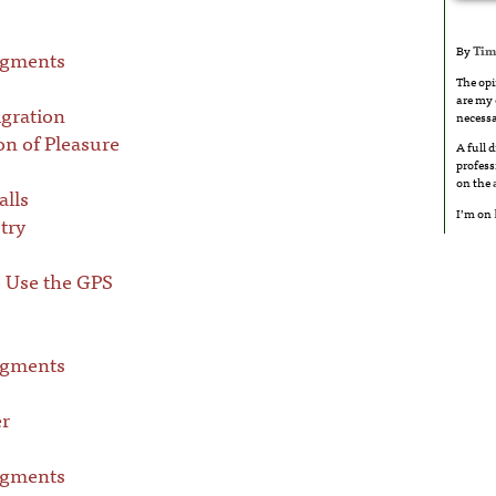
By
Tim
agments
The opi
are my 
gration
necessa
on of Pleasure
A full 
profess
on the
alls
I’m on
try
 Use the GPS
agments
r
agments