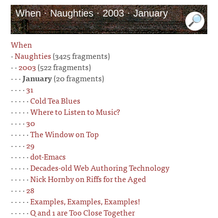
When · Naughties · 2003 · January
When
·
Naughties
(3425 fragments)
· ·
2003
(522 fragments)
· · ·
January
(20 fragments)
· · · ·
31
· · · · ·
Cold Tea Blues
· · · · ·
Where to Listen to Music?
· · · ·
30
· · · · ·
The Window on Top
· · · ·
29
· · · · ·
dot-Emacs
· · · · ·
Decades-old Web Authoring Technology
· · · · ·
Nick Hornby on Riffs for the Aged
· · · ·
28
· · · · ·
Examples, Examples, Examples!
· · · · ·
Q and 1 are Too Close Together