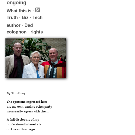
ongoing
What this is
·
Truth
·
Biz
·
Tech
author
·
Dad
colophon
·
rights
By
Tim Bray
.
The opinions expressed here
are my own, and no other party
necessarily agrees with them.
A full disclosure of my
professional interests is
on the
author
page.