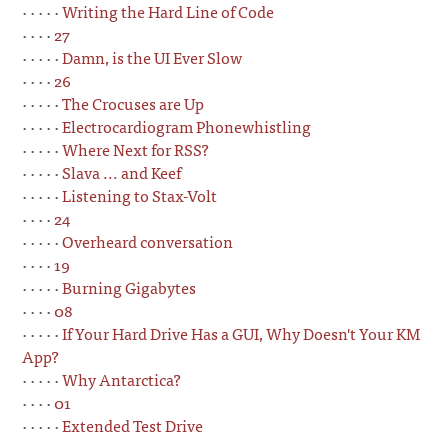
· · · · ·
Writing the Hard Line of Code
· · · ·
27
· · · · ·
Damn, is the UI Ever Slow
· · · ·
26
· · · · ·
The Crocuses are Up
· · · · ·
Electrocardiogram Phonewhistling
· · · · ·
Where Next for RSS?
· · · · ·
Slava ... and Keef
· · · · ·
Listening to Stax-Volt
· · · ·
24
· · · · ·
Overheard conversation
· · · ·
19
· · · · ·
Burning Gigabytes
· · · ·
08
· · · · ·
If Your Hard Drive Has a GUI, Why Doesn't Your KM
App?
· · · · ·
Why Antarctica?
· · · ·
01
· · · · ·
Extended Test Drive