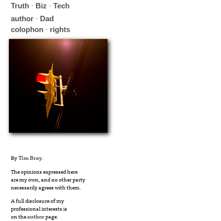
Truth
·
Biz
·
Tech
author
·
Dad
colophon
·
rights
By
Tim Bray
.
The opinions expressed here
are my own, and no other party
necessarily agrees with them.
A full disclosure of my
professional interests is
on the
author
page.