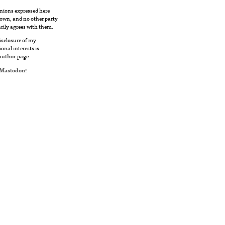
nions expressed here
own, and no other party
rily agrees with them.
disclosure of my
ional interests is
author
page.
Mastodon
!