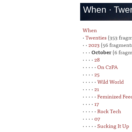
When · Twen
When
·
Twenties
(353 fragm
· ·
2023
(56 fragment
· · ·
October
(6 fragm
· · · ·
28
· · · · ·
On C2PA
· · · ·
25
· · · · ·
Wild World
· · · ·
21
· · · · ·
Feminized Fee
· · · ·
17
· · · · ·
Rock Tech
· · · ·
07
· · · · ·
Sucking It Up