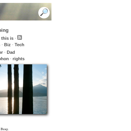
oing
this is
·
h
·
Biz
·
Tech
or
·
Dad
phon
·
rights
 Bray
.