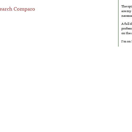
The opi
Search Comparo
are my 
necessa
A full 
profess
on the
I’m on