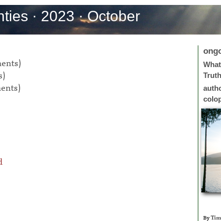
ties · 2023 · October
ong
ents)
What 
s)
Trut
ents)
auth
colo
d
By
Tim