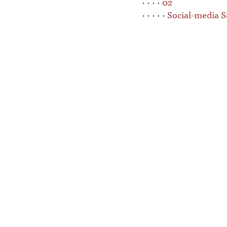
· · · ·
02
· · · · ·
Social-media 