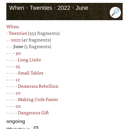
When · Twenties · 2022 · June
When
·
Twenties
(353 fragments)
· ·
2022
(47 fragments)
· · ·
June
(5 fragments)
· · · ·
30
· · · · ·
Long Links
· · · ·
25
· · · · ·
Small Tables
· · · ·
12
· · · · ·
Demerara Rebellion
· · · ·
10
· · · · ·
Making Code Faster
· · · ·
02
· · · · ·
Dangerous Gift
ongoing