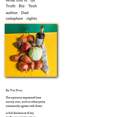
What this is
·
Truth
·
Biz
·
Tech
author
·
Dad
colophon
·
rights
By
Tim Bray
.
The opinions expressed here
are my own, and no other party
necessarily agrees with them.
A full disclosure of my
professional interests is