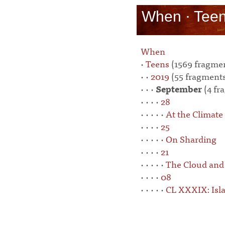
When · Teen
When
·
Teens
(1569 fragme
· ·
2019
(55 fragment
· · ·
September
(4 fr
· · · ·
28
· · · · ·
At the Climate 
· · · ·
25
· · · · ·
On Sharding
· · · ·
21
· · · · ·
The Cloud and
· · · ·
08
· · · · ·
CL XXXIX: Isla