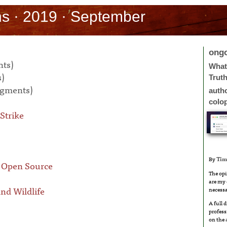
s · 2019 · September
ong
nts)
What 
s)
Trut
agments)
auth
colo
Strike
By
Tim
 Open Source
The opi
are my 
nd Wildlife
necessa
A full 
profess
on the