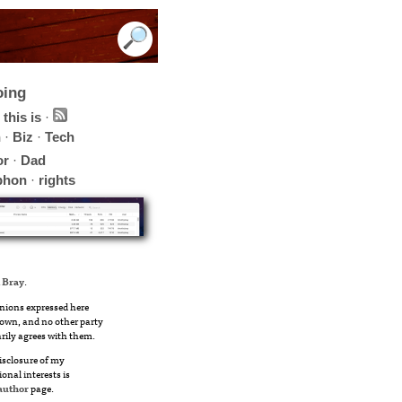
oing
this is
·
h
·
Biz
·
Tech
or
·
Dad
phon
·
rights
 Bray
.
nions expressed here
own, and no other party
rily agrees with them.
disclosure of my
ional interests is
author
page.